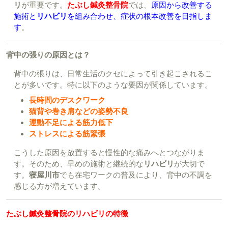
リ
が重要です。
たぶし鍼灸整骨院
では、
原因から改善する
施術と
リハビリ
を組み合わせ、症状の根本改善を目指しま
す
。
背中の張りの原因とは？
背中の張りは、日常生活のクセによって引き起こされるこ
とが多いです。特に以下のような要因が関係しています。
長時間のデスクワーク
猫背や巻き肩などの姿勢不良
運動不足による筋力低下
ストレスによる筋緊張
こうした原因を放置すると慢性的な痛みへとつながりま
す。そのため、早めの施術と継続的な
リハビリ
が大切で
す。
寝屋川市
でも在宅ワークの普及により、背中の不調を
感じる方が増えています。
たぶし鍼灸整骨院のリハビリの特徴