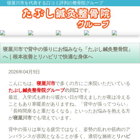
寝屋川市を代表する口コミ評判の整骨院グループ
寝屋川市で背中の張りにお悩みなら「たぶし鍼灸整骨院」
へ｜根本改善とリハビリで快適な身体へ
2026年04月9日
こんにちは。
寝屋川市
で多くの方にご来院いただいている
たぶし鍼灸整骨院グループ
の川口
です。
最近、入学式も終わり暖かい日が増えましたが夜は冷える
こともあり寒暖差がありますね。「背中が張ってつらい」
「長時間座ると重だるくなる」といったお悩みを抱える方
が
寝屋川市
でも増えています。
背中の張りは単なる疲労ではなく、姿勢の乱れや筋肉のア
ンバランスが原因となることが多く、適切な施術と
リハビ