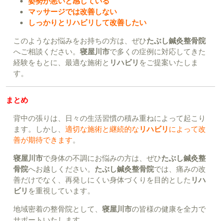
姿勢が悪いと感じている
マッサージでは改善しない
しっかりとリハビリして改善したい
このようなお悩みをお持ちの方は、ぜひ
たぶし鍼灸整骨院
へご相談ください。
寝屋川市
で多くの症例に対応してきた
経験をもとに、最適な施術と
リハビリ
をご提案いたしま
す。
まとめ
背中の張りは、日々の生活習慣の積み重ねによって起こり
ます。しかし、
適切な施術と継続的な
リハビリ
によって改
善が期待できます
。
寝屋川市
で身体の不調にお悩みの方は、ぜひ
たぶし鍼灸整
骨院
へお越しください。
たぶし鍼灸整骨院
では、痛みの改
善だけでなく、再発しにくい身体づくりを目的とした
リハ
ビリ
を重視しています。
地域密着の整骨院として、
寝屋川市
の皆様の健康を全力で
サポートいたします。