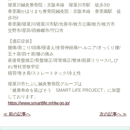
寝屋川鍼灸整骨院：京阪本線 寝屋川市駅 徒歩3分
香里園かほりまち整骨院鍼灸院：京阪本線 香里園駅 徒
歩3分
香里園/寝屋川/寝屋川市駅/光善寺/枚方公園/枚方/枚方市
交野市/星田/四條畷市/守口市
【適応症状】
腰痛/肩こり/頭痛/寝違え/坐骨神経痛/ヘルニア/ぎっくり腰/
五十肩/四十肩/膝の痛み
産後骨盤矯正/骨盤矯正/背骨矯正/整体/筋膜リリース/しび
れ/脊柱管狭窄症
猫背/巻き肩/ストレートネック/冷え性
寝屋川市たぶし鍼灸整骨院グループは
「健康寿命を延ばそう SMART LIFE PROJECT」に加盟
しております。
https://www.smartlife.mhlw.go.jp/
≪ 前の記事へ
次の記事へ ≫