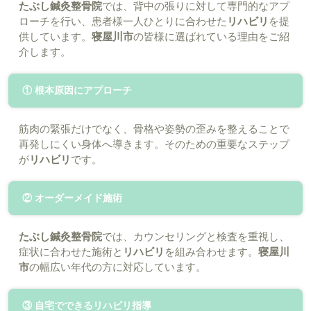
たぶし鍼灸整骨院
では、背中の張りに対して専門的なアプ
ローチを行い、患者様一人ひとりに合わせた
リハビリ
を提
供しています。
寝屋川市
の皆様に選ばれている理由をご紹
介します。
① 根本原因にアプローチ
筋肉の緊張だけでなく、骨格や姿勢の歪みを整えることで
再発しにくい身体へ導きます。そのための重要なステップ
が
リハビリ
です。
② オーダーメイド施術
たぶし鍼灸整骨院
では、カウンセリングと検査を重視し、
症状に合わせた施術と
リハビリ
を組み合わせます。
寝屋川
市
の幅広い年代の方に対応しています。
③ 自宅でできるリハビリ指導