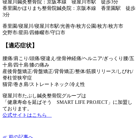
寝屋川鍼灸整骨院：京阪本線 寝屋川市駅 徒歩3分
香里園かほりまち整骨院鍼灸院：京阪本線 香里園駅 徒歩
3分
香里園/寝屋川/寝屋川市駅/光善寺/枚方公園/枚方/枚方市
交野市/星田/四條畷市/守口市
【適応症状】
腰痛/肩こり/頭痛/寝違え/坐骨神経痛/ヘルニア/ぎっくり腰/五
十肩/四十肩/膝の痛み
産後骨盤矯正/骨盤矯正/背骨矯正/整体/筋膜リリース/しびれ/
脊柱管狭窄症
猫背/巻き肩/ストレートネック/冷え性
寝屋川市たぶし鍼灸整骨院グループは
「健康寿命を延ばそう SMART LIFE PROJECT」に加盟し
ております。
公式サイトはこちら
≪ 前の記事へ