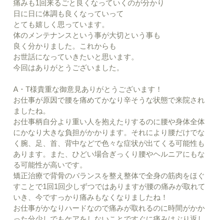
痛みも1回来るごと良くなっていくのが分かり
日に日に体調も良くなっていって
とても嬉しく思っています。
体のメンテナンスという事が大切という事も
良く分かりました。これからも
お世話になっていきたいと思います。
今回はありがとうございました。
A・T様貴重な御意見ありがとうございます！
お仕事が原因で腰を痛めてかなり辛そうな状態で来院され
ましたね。
お仕事柄自分より重い人を抱えたりするのに腰や身体全体
にかなり大きな負担がかかります。それにより腰だけでな
く腕、足、首、背中などで色々な症状が出てくる可能性も
あります。また、ひどい場合ぎっくり腰やヘルニアにもな
る可能性が高いです。
矯正治療で背骨のバランスを整え整体で全身の筋肉をほぐ
すことで1回1回少しずつではありますが腰の痛みが取れて
いき、今ですっかり痛みもなくなりましたね！
お仕事がかなりハードなので痛みが取れるのに時間がかか
った分少しでもケアをしないことですぐに痛みはぶり返し