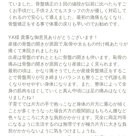
ていました。骨盤矯正の１回の値段が以前に比べたらすご
くお手頃だし子供２人でもスタッフの方が優しく対応して
くれるので安心して通えました。最初の激痛もなくなり、
骨盤矯正をする事で体重の戻りも早いのでお勧めです。
Y.K様 貴重な御意見ありがとうございます！
産後の骨盤の開きが原因で,恥骨や太ももの付け根あたりが
痛くて来院されましたね！
出産は骨盤のずれとともに骨盤の開きも伴います。恥骨の
痛みは骨盤の開きが原因となり産後によく見られます。
最初の頃は、かなり痛そうでしたが産後骨盤矯正をするこ
とで骨盤周りが引き締まりバランスも整うことで代謝も良
くなりやせやすい身体になります。また、整体によって全
身の筋肉をほぐしていくと真ん中頃には足の痛みはなくな
りましたね！
子育てでは片方の手で抱っこなど身体の片方に重心が傾く
ことが多くそうなった場合片方の股関節はもちろん腰など
色々なところに大きな負担がかかります。完全に両足均等
になるように生活するのは無理ですが極力片方に大きな負
担がかからないように気をつけましょうね。