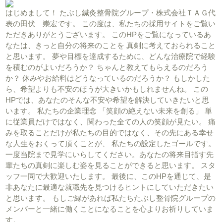
はじめまして！ たぶし鍼灸整骨院グループ・株式会社ＴＡＧ代
表の田伏 崇宏です。 この度は、私たちの採用サイトをご覧い
ただきありがとうございます。 このHPをご覧になっているあ
なたは、きっと自分の将来のことを 真剣に考えておられること
と思います。 夢や目標を達成するために、どんな治療院で経験
を積むのがよいだろうか？ ちゃんと教えてもらえるのだろう
か？ 休みやお給料はどうなっているのだろうか？ もしかした
ら、希望よりも不安のほうが大きいかもしれませんね。 この
HPでは、あなたのそんな不安や希望を解決していきたいと思
います。 私たちの企業理念 「笑顔の絶えない未来を創る」 単
に従業員だけではなく、関わった全ての人の笑顔が見たい。 痛
みを取ることだけが私たちの目的ではなく、その先にある幸せ
な人生をおくって頂くことが、 私たちの設定したゴールです。
一度当院まで見学にいらしてください。あなたの将来目指す先
輩たちの真剣に楽しむ姿を見ることができると思います。 スタ
ッフ一同で大歓迎いたします。 最後に、このHPを通じて、是
非あなたに最適な就職先を見つけるヒントにしていただきたい
と思います。 もしご縁があれば私たちたぶし整骨院グループの
メンバーと一緒に働くことになることを心よりお祈りしていま
す。