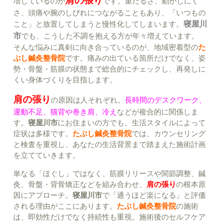
肩の張り
増しているのが
です。重だるさ、動かしにく
さ、頭痛や腕のしびれにつながることもあり、「いつもの
こと」と放置してしまうと慢性化してしまいます。
寝屋川
市
でも、こうした不調を抱える方が年々増えています。
そんな悩みに真剣に向き合っているのが、地域密着型の
た
ぶし鍼灸整骨院
です。痛みの出ている箇所だけでなく、姿
勢・骨盤・筋膜の状態まで総合的にチェックし、再発しに
くい身体づくりを目指します。
肩の張り
の原因は人それぞれ。
長時間のデスクワーク、
運動不足、猫背や巻き肩、冷え
などが複合的に関係しま
す。
寝屋川市
にお住まいの方でも、生活スタイルによって
症状は多様です。
たぶし鍼灸整骨院
では、カウンセリング
と検査を重視し、あなたの生活背景まで踏まえた施術計画
を立てていきます。
単なる「ほぐし」ではなく、筋膜リリースや関節調整、鍼
灸、骨盤・背骨矯正などを組み合わせ、
肩の張り
の根本原
因にアプローチ。
寝屋川市
で「通うほど楽になる」と評価
される理由がここにあります。
たぶし鍼灸整骨院
の施術
は、即効性だけでなく持続性も重視。施術後のセルフケア