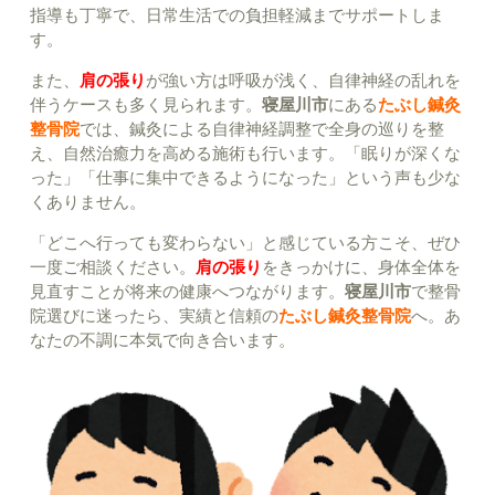
指導も丁寧で、日常生活での負担軽減までサポートしま
す。
また、
肩の張り
が強い方は呼吸が浅く、自律神経の乱れを
伴うケースも多く見られます。
寝屋川市
にある
たぶし鍼灸
整骨院
では、鍼灸による自律神経調整で全身の巡りを整
え、自然治癒力を高める施術も行います。「眠りが深くな
った」「仕事に集中できるようになった」という声も少な
くありません。
「どこへ行っても変わらない」と感じている方こそ、ぜひ
一度ご相談ください。
肩の張り
をきっかけに、身体全体を
見直すことが将来の健康へつながります。
寝屋川市
で整骨
院選びに迷ったら、実績と信頼の
たぶし鍼灸整骨院
へ。あ
なたの不調に本気で向き合います。