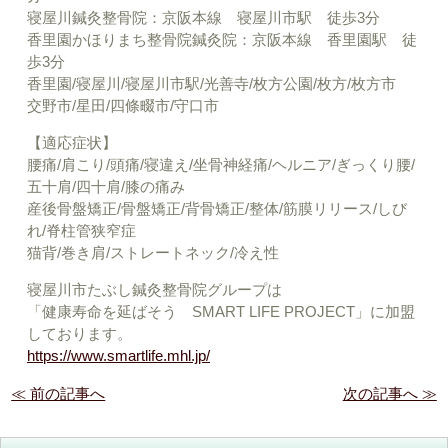
寝屋川鍼灸整骨院：京阪本線 寝屋川市駅 徒歩3分
香里園かほりまち整骨院鍼灸院：京阪本線 香里園駅 徒
歩3分
香里園/寝屋川/寝屋川市駅/光善寺/枚方公園/枚方/枚方市
交野市/星田/四條畷市/守口市
【適応症状】
腰痛/肩こり/頭痛/寝違え/坐骨神経痛/ヘルニア/ぎっくり腰/
五十肩/四十肩/膝の痛み
産後骨盤矯正/骨盤矯正/背骨矯正/整体/筋膜リリース/しび
れ/脊柱管狭窄症
猫背/巻き肩/ストレートネック/冷え性
寝屋川市たぶし鍼灸整骨院グループは
「健康寿命を延ばそう SMART LIFE PROJECT」に加盟
しております。
https://www.smartlife.mhl.jp/
≪ 前の記事へ
次の記事へ ≫