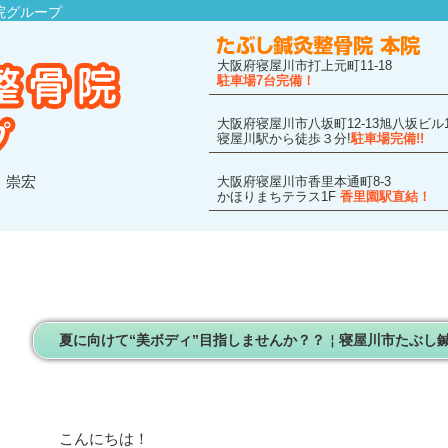
院グループ
大阪府寝屋川市打上元町11-18
駐車場7台完備！
大阪府寝屋川市八坂町12-13旭八坂ビル1
寝屋川駅から徒歩３分!
駐車場完備!!
 崇宏
大阪府寝屋川市香里本通町8-3
かほりまちテラス1F
香里園駅直結！
夏に向けて“美ボディ”目指しませんか？？￤寝屋川市たぶし
こんにちは！