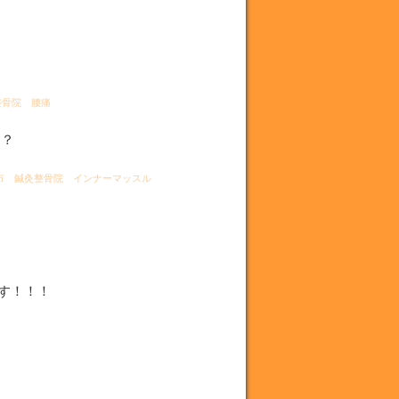
整骨院 腰痛
？？
市 鍼灸整骨院 インナーマッスル
す！！！