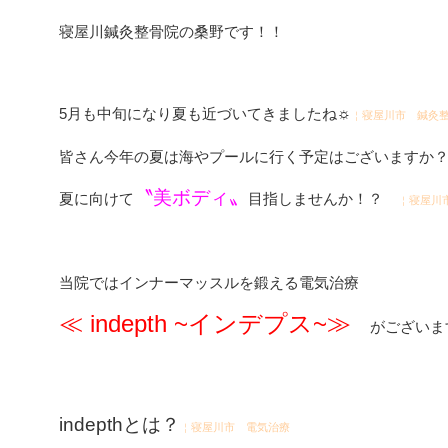
寝屋川鍼灸整骨院の桑野です！！
5月も中旬になり夏も近づいてきましたね☼
￤寝屋川市 鍼灸
皆さん今年の夏は海やプールに行く予定はございますか
〝美ボディ〟
夏に向けて
目指しませんか！？
￤寝屋川
当院ではインナーマッスルを鍛える電気治療
≪ indepth ~インデプス~≫
がございま
indepthとは？
￤寝屋川市 電気治療