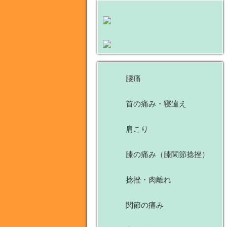
腰痛
首の痛み・寝違え
肩こり
膝の痛み（膝関節捻挫）
捻挫・肉離れ
関節の痛み