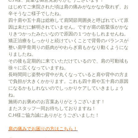
はじめてご来院された頃は肩の痛みがなかなか取れず、お
辛そうなご様子でしたね。
四十肩や五十肩は総称して肩関節周囲炎と呼ばれていて原
因は未だに解明されていません。ですが肩の筋緊張がかな
りきつかったみたいなので原因の１つかもしれませんね。
矯正治療をしっかりと続けていくことで背骨のバランスが
整い肩甲骨周りの筋肉がやわらぎ肩もかなり動くようにな
りましたね。
その後も定期的に来ていただけているので、肩の可動域も
徐々に広くなっていますね。
長時間同じ姿勢や背中が丸くなっていると肩や背中の方ま
で負担が大きくかかります。これも四十肩や五十肩の原因
になるかもしれないのでしっかりケアしていきましょう
ね。
施術のお褒めのお言葉ありがとうございます！
またスタッフ一同お待ちしておりますね！
C.H様ご協力誠にありがとうございました！
肩の痛みでお困りの方はこちら！